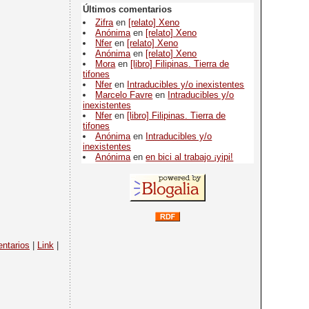
Últimos comentarios
Zifra
en
[relato] Xeno
Anónima
en
[relato] Xeno
Nfer
en
[relato] Xeno
Anónima
en
[relato] Xeno
Mora
en
[libro] Filipinas. Tierra de
tifones
Nfer
en
Intraducibles y/o inexistentes
Marcelo Favre
en
Intraducibles y/o
inexistentes
Nfer
en
[libro] Filipinas. Tierra de
tifones
Anónima
en
Intraducibles y/o
inexistentes
Anónima
en
en bici al trabajo ¡yipi!
ntarios
|
Link
|