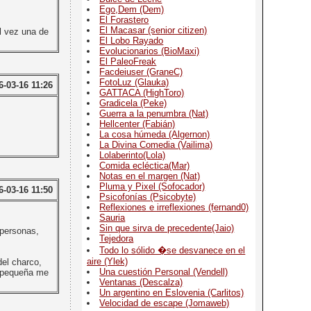
Ego,Dem (Dem)
El Forastero
El Macasar (senior citizen)
al vez una de
El Lobo Rayado
Evolucionarios (BioMaxi)
El PaleoFreak
Facdeiuser (GraneC)
FotoLuz (Glauka)
6-03-16 11:26
GATTACA (HighToro)
Gradicela (Peke)
Guerra a la penumbra (Nat)
Hellcenter (Fabián)
La cosa húmeda (Algernon)
La Divina Comedia (Vailima)
Lolaberinto(Lola)
Comida ecléctica(Mar)
Notas en el margen (Nat)
Pluma y Pixel (Sofocador)
6-03-16 11:50
Psicofonías (Psicobyte)
Reflexiones e irreflexiones (fernand0)
Sauria
Sin que sirva de precedente(Jaio)
 personas,
Tejedora
Todo lo sólido �se desvanece en el
aire (Ylek)
el charco,
Una cuestión Personal (Vendell)
e pequeña me
Ventanas (Descalza)
Un argentino en Eslovenia (Carlitos)
Velocidad de escape (Jomaweb)