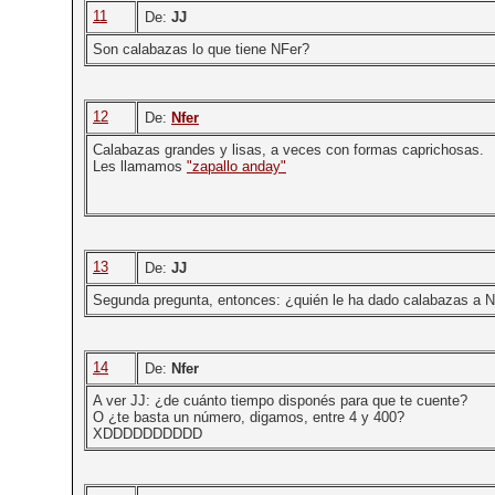
11
De:
JJ
Son calabazas lo que tiene NFer?
12
De:
Nfer
Calabazas grandes y lisas, a veces con formas caprichosas.
Les llamamos
"zapallo anday"
13
De:
JJ
Segunda pregunta, entonces: ¿quién le ha dado calabazas a 
14
De:
Nfer
A ver JJ: ¿de cuánto tiempo disponés para que te cuente?
O ¿te basta un número, digamos, entre 4 y 400?
XDDDDDDDDDD