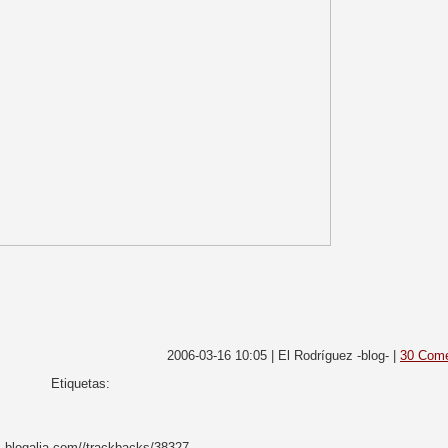
2006-03-16 10:05 | El Rodríguez -blog- |
30 Come
Etiquetas:
s.blogalia.com//trackbacks/38327