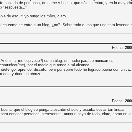
e poblado de personas, de carne y hueso, que sólo intentan, y en la mayoría
ir respuesta..."
le de eso. Y yo tengo los míos, claro...
sí es como se entra a un blog, ¿no?. Sobre todo a uno que uno está leyendo 
Fecha:
200
(¿Anónima, me equivoco?) es un blog: un medio para comunicarnos.
 comunicar(me), por el medio que tenga a mi alcance.
ntretengo, aprendo, discuto, pero por sobre todo he logrado buena comunicac
a cara y dado un abrazo.
Fecha:
200
uena- que el blog se ponga a escribir él solo y escriba cosas tan lindas.
e para conocer personas interesantes, aunque haya de todo, claro, como en l