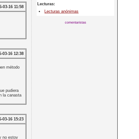
Lecturas:
6-03-16 11:58
Lecturas anónimas
comentaristas
6-03-16 12:38
buen método
que pudiera
on la canasta
6-03-16 15:23
y no estoy