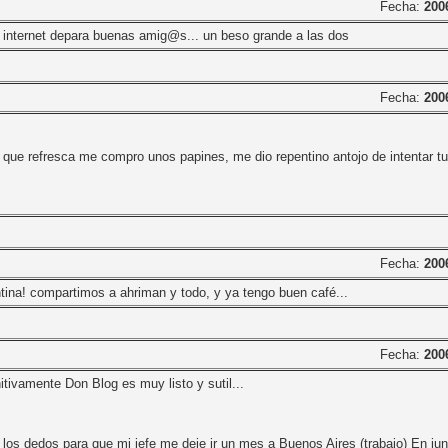
Fecha:
200
 internet depara buenas amig@s... un beso grande a las dos
Fecha:
200
ra que refresca me compro unos papines, me dio repentino antojo de intentar tu
Fecha:
200
ntina! compartimos a ahriman y todo, y ya tengo buen café...
Fecha:
200
nitivamente Don Blog es muy listo y sutil...
o los dedos para que mi jefe me deje ir un mes a Buenos Aires (trabajo) En ju