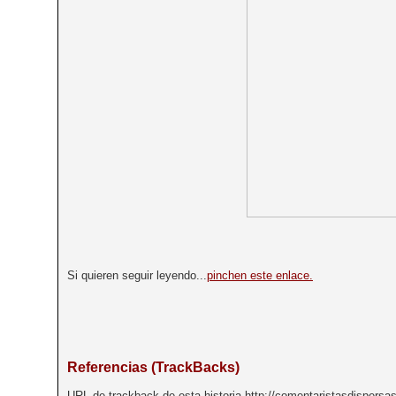
Si quieren seguir leyendo...
pinchen este enlace.
Referencias (TrackBacks)
URL de trackback de esta historia http://comentaristasdispersa