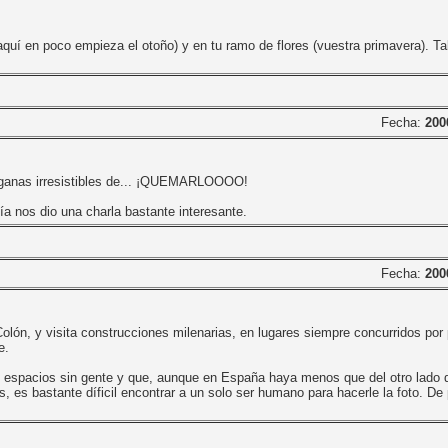
(aquí en poco empieza el otoño) y en tu ramo de flores (vuestra primavera). T
Fecha:
200
 ganas irresistibles de... ¡QUEMARLOOOO!
a nos dio una charla bastante interesante.
Fecha:
200
olón, y visita construcciones milenarias, en lugares siempre concurridos por
e.
 espacios sin gente y que, aunque en España haya menos que del otro lado d
 es bastante díficil encontrar a un solo ser humano para hacerle la foto. D