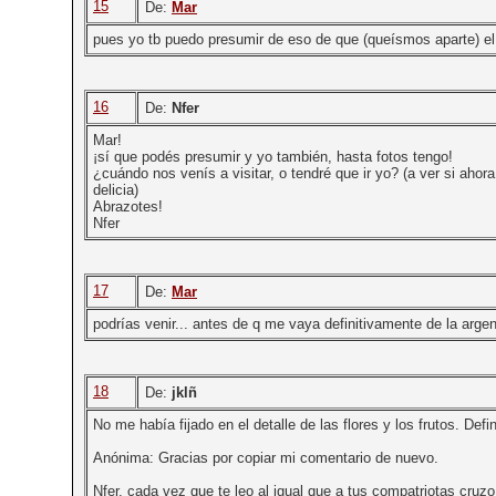
15
De:
Mar
pues yo tb puedo presumir de eso de que (queísmos aparte) el
16
De:
Nfer
Mar!
¡sí que podés presumir y yo también, hasta fotos tengo!
¿cuándo nos venís a visitar, o tendré que ir yo? (a ver si aho
delicia)
Abrazotes!
Nfer
17
De:
Mar
podrías venir... antes de q me vaya definitivamente de la arge
18
De:
jklñ
No me había fijado en el detalle de las flores y los frutos. Defi
Anónima: Gracias por copiar mi comentario de nuevo.
Nfer, cada vez que te leo al igual que a tus compatriotas cruz