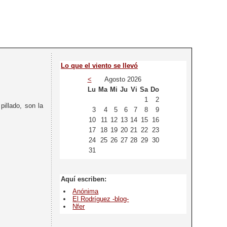
Lo que el viento se llevó
<
Agosto 2026
Lu
Ma
Mi
Ju
Vi
Sa
Do
1
2
illado, son la
3
4
5
6
7
8
9
10
11
12
13
14
15
16
17
18
19
20
21
22
23
24
25
26
27
28
29
30
31
Aquí escriben:
Anónima
El Rodríguez -blog-
Nfer