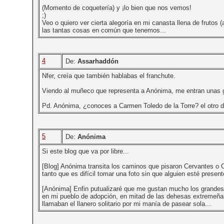
(Momento de coquetería) y ¡lo bien que nos vemos!
;)
Veo o quiero ver cierta alegoría en mi canasta llena de frutos 
las tantas cosas en común que tenemos...
4
De:
Assarhaddón
Nfer, creía que también hablabas el franchute.
Viendo al muñeco que representa a Anónima, me entran unas
Pd. Anónima, ¿conoces a Carmen Toledo de la Torre? el otro dí
5
De:
Anónima
Si este blog que va por libre...
[Blog] Anónima transita los caminos que pisaron Cervantes o C
tanto que es difícil tomar una foto sin que alguien esté present
[Anónima] Enfin putualizaré que me gustan mucho los grandes
en mi pueblo de adopción, en mitad de las dehesas extremeñas,
llamaban el llanero solitario por mi manía de pasear sola...