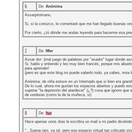
6
De:
Anónima
Assarpirómano,
Si, si la conozco, le comentaré que me han llegado buenas ond
Por cierto, ¿tú dónde me andas leyendo para hacerme esa preg
7
De:
Nfer
Assar dor: (mal juego de palabras por "asador" lugar donde asa
Si, hablo y entiendo y leo muy bien francés, porque mis abuel
para aprender!
(pero es que este blog no puede saberlo todo, ya sabes, mira 
Anónima: de niña estuve en un Internado que si bien era grand
De lo cual, ahora me gustan los espacios abiertos y puedo est
superar "la depresión del atardecer" (¿?) cosa que ignoro que e
de verduras (como la de la muñeca, si)
8
De:
Nat
Hace apenas unos días le escribía un mail a mi padre diciéndol
"...Suena raro, ya sé, pero ese espacio virtual tan criticado 