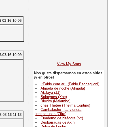
6-03-16 10:06
6-03-16 10:09
View My Stats
Nos gusta dispersarnos en estos sitios
¡y en otros!
::Fabio.com.ar:: (Fabio Baccaglioni)
Almada de noche (Almada)
Atalaya (JJ)
Babayaes (Xac)
Bloxito (Malambo)
chez Thëtée (Thelma Contino)
Cambalache - La vidriera
irrespetuosa (Zifra)
6-03-16 11:13
Cuaderno de bitácora (rvr)
Desbarradas de Akin
Dulce de Leche