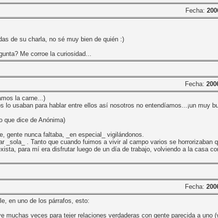
Fecha:
200
as de su charla, no sé muy bien de quién :)
unta? Me corroe la curiosidad...
Fecha:
200
mos la carne...)
os lo usaban para hablar entre ellos así nosotros no entendíamos...¡un muy 
lo que dice de Anónima)
e, gente nunca faltaba, _en especial_ vigilándonos.
ar _sola_ . Tanto que cuando fuimos a vivir al campo varios se horrorizaban 
xista, para mí era disfrutar luego de un día de trabajo, volviendo a la casa c
Fecha:
200
e, en uno de los párrafos, esto:
sirve muchas veces para tejer relaciones verdaderas con gente parecida a uno (