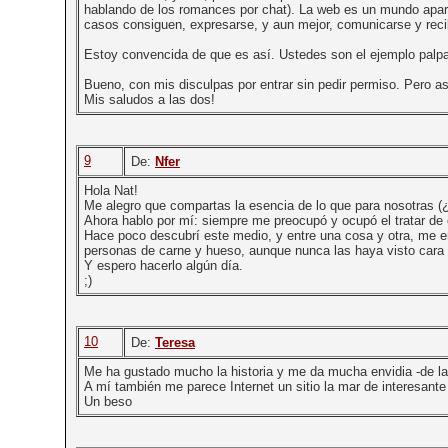
hablando de los romances por chat). La web es un mundo apart
casos consiguen, expresarse, y aun mejor, comunicarse y recib
Estoy convencida de que es así. Ustedes son el ejemplo palpab
Bueno, con mis disculpas por entrar sin pedir permiso. Pero a
Mis saludos a las dos!
9
De:
Nfer
Hola Nat!
Me alegro que compartas la esencia de lo que para nosotras 
Ahora hablo por mí: siempre me preocupó y ocupó el tratar de
Hace poco descubrí este medio, y entre una cosa y otra, me e
personas de carne y hueso, aunque nunca las haya visto cara 
Y espero hacerlo algún día.
;)
10
De:
Teresa
Me ha gustado mucho la historia y me da mucha envidia -de la b
A mí también me parece Internet un sitio la mar de interesant
Un beso